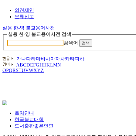
의견제안
|
오류신고
실용 한-영 불교용어사전
실용 한-영 불교용어사전 검색
검색어
검색
가
나
다
라
마
바
사
아
자
차
카
타
파
하
A
B
C
D
E
F
G
H
I
J
K
L
M
N
O
P
Q
R
S
T
U
V
W
X
Y
Z
출처안내
한국불교대학
도서출판좋은인연