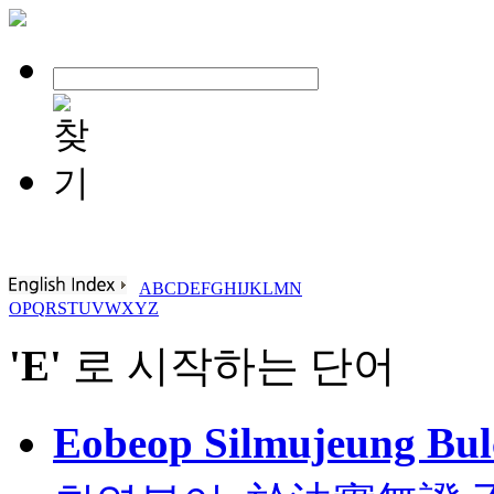
A
B
C
D
E
F
G
H
I
J
K
L
M
N
O
P
Q
R
S
T
U
V
W
X
Y
Z
'E'
로 시작하는 단어
Eobeop Silmujeung Bul