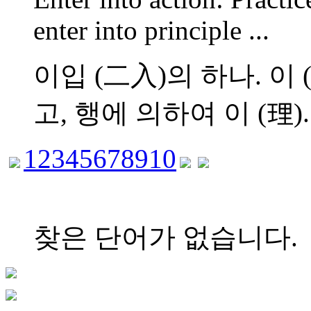
enter into principle ...
이입 (二入)의 하나. 이
고, 행에 의하여 이 (理)..
1
2
3
4
5
6
7
8
9
10
찾은 단어가 없습니다.