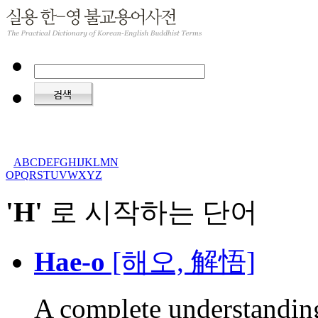
A
B
C
D
E
F
G
H
I
J
K
L
M
N
O
P
Q
R
S
T
U
V
W
X
Y
Z
'H'
로 시작하는 단어
Hae-o
[해오, 解悟]
A complete understanding 