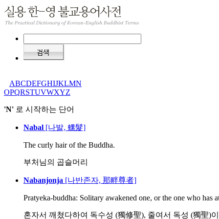
A
B
C
D
E
F
G
H
I
J
K
L
M
N
O
P
Q
R
S
T
U
V
W
X
Y
Z
'N'
로 시작하는 단어
Nabal
[나발, 螺髮]
The curly hair of the Buddha.
부처님의 곱슬머리
Nabanjonja
[나반존자, 那畔尊者]
Pratyeka-buddha: Solitary awakened one, or the one who has att
혼자서 깨쳤다하여 독수성 (獨修聖), 줄여서 독성 (獨聖)이라