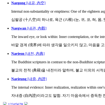
Naegong
[내공, 內空]
Internal non-substantiality or emptiness: One of the eighteen asp
십팔공 (十八空)의 하나로, 육근 (六根) (눈, 귀, 코, 혀, 몸, 
Naegwan
[내관, 內觀]
The inward eye, or look within: Inner contemplation, or the intro
바깥 경계 (境界)에 따라 생각을 일으키지 않고, 마음을 고
Naejeon
[내전, 內典]
The Buddhist scriptures in contrast to the non-Buddhist scripture
불교의 전적 (典籍)을 내전이라 말하며, 불교 이외의 서적을
Naejeung
[내증, 內證]
The internal evidence: Inner realization, realization within one's
자내증 (自內證)이라고도 말함. 자기 마음속에서 증득한 
1
2
3
4
5
6
7
8