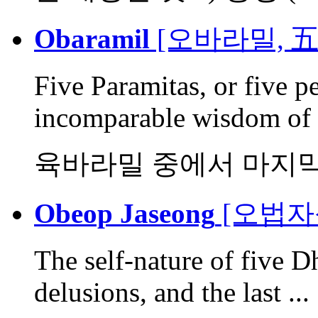
Obaramil
[오바라밀, 五
Five Paramitas, or five p
incomparable wisdom of t
육바라밀 중에서 마지막
Obeop Jaseong
[오법자
The self-nature of five D
delusions, and the last ...