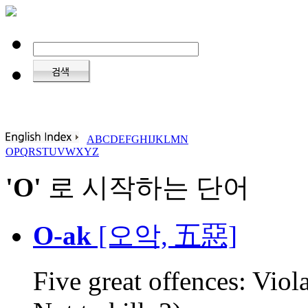
A
B
C
D
E
F
G
H
I
J
K
L
M
N
O
P
Q
R
S
T
U
V
W
X
Y
Z
'O'
로 시작하는 단어
O-ak
[오악, 五惡]
Five great offences: Viola