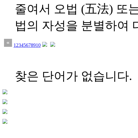
줄여서 오법 (五法) 또는
법의 자성을 분별하여 다.
1
2
3
4
5
6
7
8
9
10
찾은 단어가 없습니다.