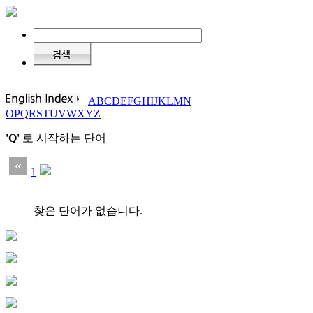
A
B
C
D
E
F
G
H
I
J
K
L
M
N
O
P
Q
R
S
T
U
V
W
X
Y
Z
'Q'
로 시작하는 단어
1
찾은 단어가 없습니다.