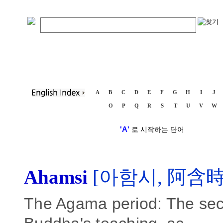
A
B
C
D
E
F
G
H
I
J
O
P
Q
R
S
T
U
V
W
'A'
로 시작하는 단어
Ahamsi
[아함시, 阿含時
The Agama period: The seco