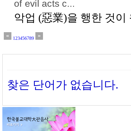
of evil acts c...
악업 (惡業)을 행한 것이
1
2
3
4
5
6
7
8
9
찾은 단어가 없습니다.