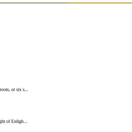
ots, or six s...
ht of Enligh...