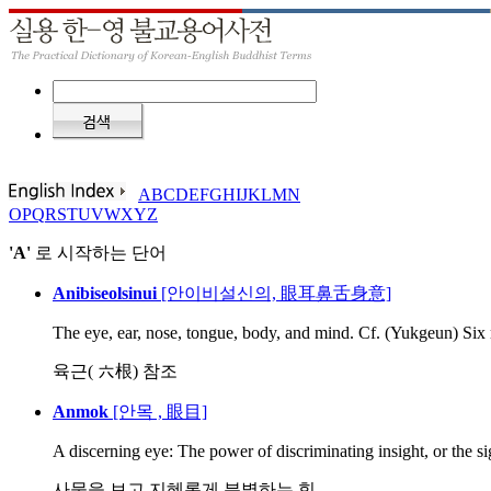
A
B
C
D
E
F
G
H
I
J
K
L
M
N
O
P
Q
R
S
T
U
V
W
X
Y
Z
'A'
로 시작하는 단어
Anibiseolsinui
[안이비설신의, 眼耳鼻舌身意]
The eye, ear, nose, tongue, body, and mind. Cf. (Yukgeun) Six ro
육근( 六根) 참조
Anmok
[안목 , 眼目]
A discerning eye: The power of discriminating insight, or the sig
사물을 보고 지혜롭게 분별하는 힘