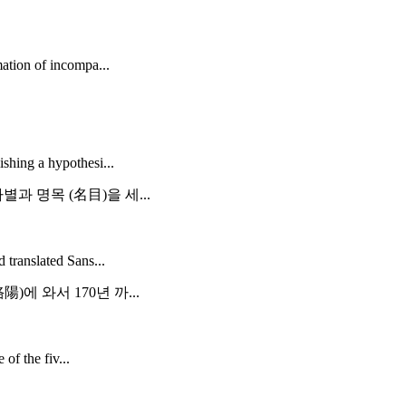
ation of incompa...
shing a hypothesi...
과 명목 (名目)을 세...
translated Sans...
)에 와서 170년 까...
of the fiv...