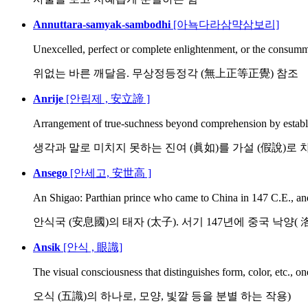
Annuttara-samyak-sambodhi
[아뇩다라삼먁삼보리]
Unexcelled, perfect or complete enlightenment, or the consumm
위없는 바른 깨달음. 무상정등정각 (無上正等正覺) 참조
Anrije
[안립제 , 安立諦 ]
Arrangement of true-suchness beyond comprehension by establi
생각과 말로 미치지 못하는 진여 (眞如)를 가설 (假說)로 차별
Ansego
[안세고, 安世高 ]
An Shigao: Parthian prince who came to China in 147 C.E., and 
안식국 (安息國)의 태자 (太子). 서기 147년에 중국 낙양( 洛陽
Ansik
[안식 , 眼識]
The visual consciousness that distinguishes form, color, etc., one 
오식 (五識)의 하나로, 모양, 빛깔 등을 분별 하는 작용)