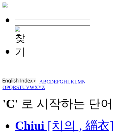
A
B
C
D
E
F
G
H
I
J
K
L
M
N
O
P
Q
R
S
T
U
V
W
X
Y
Z
'C'
로 시작하는 단어
Chiui
[치의 , 緇衣]