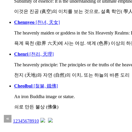
Sublimity of essence: It is the understanding of ultimate emptine
이것은 진공 (眞空)의 이치를 보는 것으로, 설혹 학인( 學人)
Chennyeo
[천녀, 天女]
The heavenly maiden or goddess in the Six Heavenly Realms: Bu
욕계 육천 (欲界 六天)에 사는 여성. 색계 (色界) 이상의 하
Chenri
[천리, 天理]
The heavenly principle: The principles or the truths of the heav
천지 (天地)와 자연 (自然)의 이치, 또는 하늘의 바른 도리
Cheolbul
[철불, 鐵佛]
An iron Buddha image or statue.
쇠로 만든 불상 (佛像)
1
2
3
4
5
6
7
8
9
10