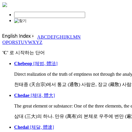
A
B
C
D
E
F
G
H
I
J
K
L
M
N
O
P
Q
R
S
T
U
V
W
X
Y
Z
'C'
로 시작하는 단어
Chebeop
[체법, 體法]
Direct realization of the truth of emptiness not through the analyt
천태종 (天台宗)에서 통교 (通敎) 사람은, 장교 (藏敎) 사람
Chedae
[체대, 體大]
The great element or substance: One of the three elements, the e
삼대 (三大)의 하나. 만유 (萬有)의 본체로 우주에 변만 (遍滿
Chedal
[체달, 體達]