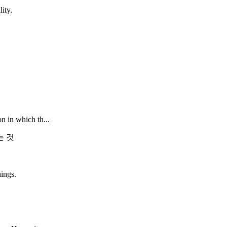
ity.
n in which th...
는 것
hings.