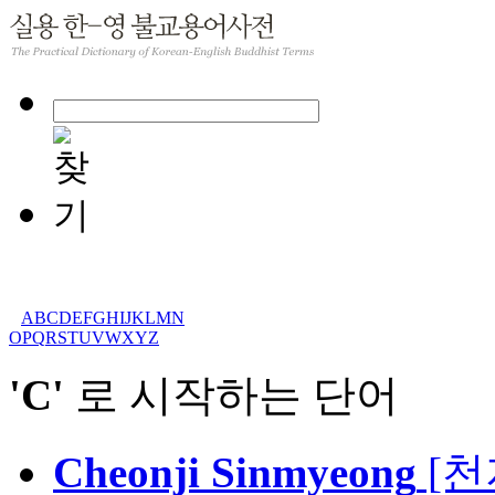
A
B
C
D
E
F
G
H
I
J
K
L
M
N
O
P
Q
R
S
T
U
V
W
X
Y
Z
'C'
로 시작하는 단어
Cheonji Sinmyeong
[천