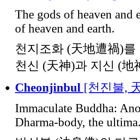
The gods of heaven and e
of heaven and earth.
천지조화 (天地遭禍)를 
천신 (天神)과 지신 (地
Cheonjinbul
[천진불, 
Immaculate Buddha: Ano
Dharma-body, the ultima.