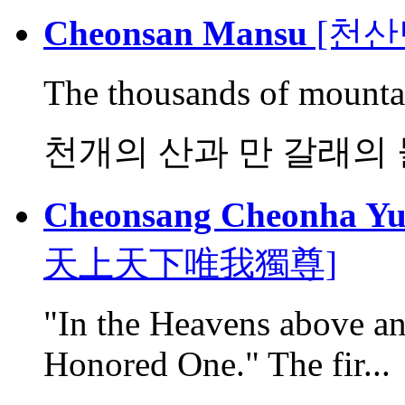
Cheonsan Mansu
[천산
The thousands of mountai
천개의 산과 만 갈래의
Cheonsang Cheonha Y
天上天下唯我獨尊]
"In the Heavens above an
Honored One." The fir...