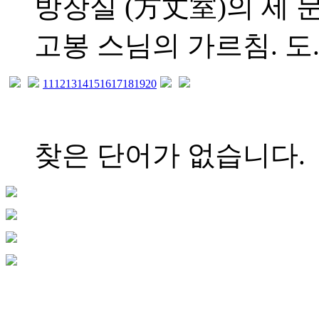
방장실 (方丈室)의 세 문
고봉 스님의 가르침. 도..
11
12
13
14
15
16
17
18
19
20
찾은 단어가 없습니다.