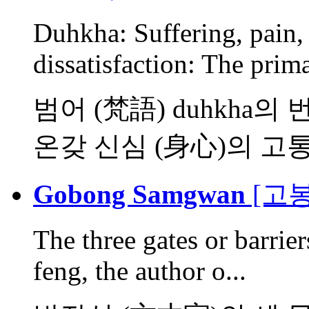
Duhkha: Suffering, pain, 
dissatisfaction: The prima
범어 (梵語) duhkha
온갖 신심 (身心)의 고통과
Gobong Samgwan
[고봉
The three gates or barrie
feng, the author o...