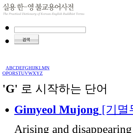
A
B
C
D
E
F
G
H
I
J
K
L
M
N
O
P
Q
R
S
T
U
V
W
X
Y
Z
'G'
로 시작하는 단어
Gimyeol Mujong
[기멸
Arising and disappearing 