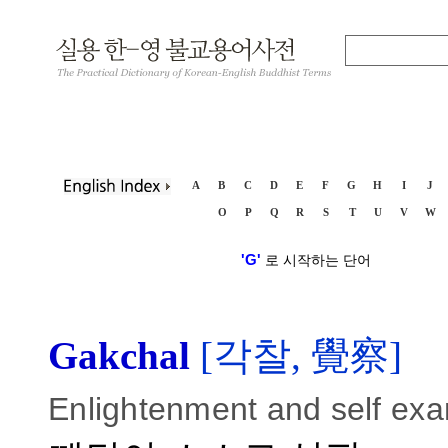
A
B
C
D
E
F
G
H
I
J
O
P
Q
R
S
T
U
V
W
'G'
로 시작하는 단어
Gakchal
[각찰, 覺察]
Enlightenment and self exa