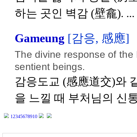
하는 곳인 벽감 (壁龕). ...
Gameung
[감응, 感應]
The divine response of the 
sentient beings.
감응도교 (感應道交)와 같
을 느낄 때 부처님의 신통.
1
2
3
4
5
6
7
8
9
10