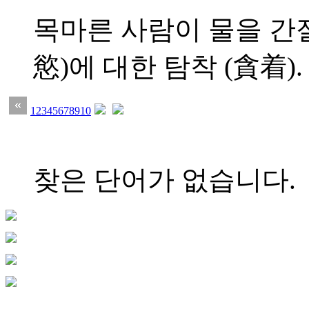
목마른 사람이 물을 간절
慾)에 대한 탐착 (貪着). 이
1
2
3
4
5
6
7
8
9
10
찾은 단어가 없습니다.