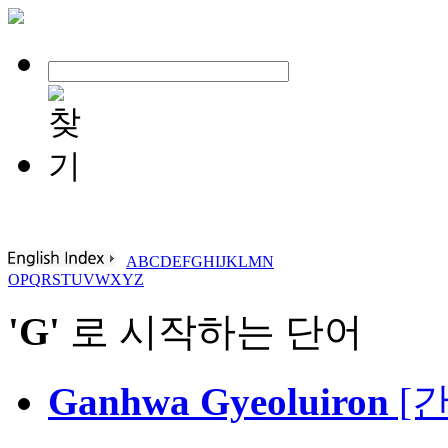
A
B
C
D
E
F
G
H
I
J
K
L
M
N
O
P
Q
R
S
T
U
V
W
X
Y
Z
'G'
로 시작하는 단어
Ganhwa Gyeoluiron
[