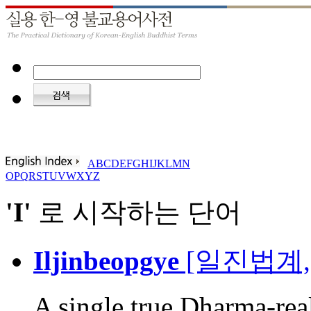
A
B
C
D
E
F
G
H
I
J
K
L
M
N
O
P
Q
R
S
T
U
V
W
X
Y
Z
'I'
로 시작하는 단어
Iljinbeopgye
[일진법계,
A single true Dharma-rea