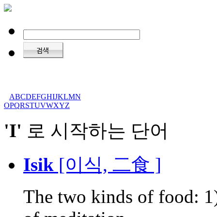
A
B
C
D
E
F
G
H
I
J
K
L
M
N
O
P
Q
R
S
T
U
V
W
X
Y
Z
'I'
로 시작하는 단어
Isik
[이식, 二食 ]
The two kinds of food: 1)