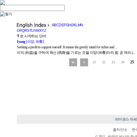
A
B
C
D
E
F
G
H
I
J
K
L
M
N
O
P
Q
R
S
T
U
V
W
X
Y
Z
'I'
로 시작하는 단어
Iyang
[이양, 利養]
Seeking a profit to support oneself: It means the greedy mind for riches and ...
이익 (利益)을 구하여 육신 (肉身)을 기르는 것을 이양 (利養)이라 함. 곧 재리 (...
25
21
22
23
24
라이센스 자
출처안내
한
© 2011 - 박영의 박사와