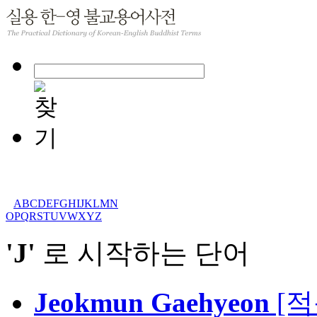
A
B
C
D
E
F
G
H
I
J
K
L
M
N
O
P
Q
R
S
T
U
V
W
X
Y
Z
'J'
로 시작하는 단어
Jeokmun Gaehyeon
[적