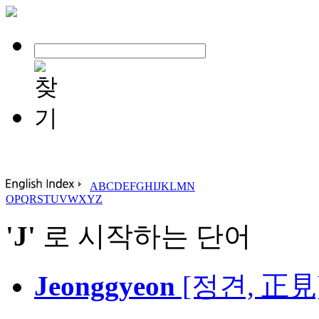
A
B
C
D
E
F
G
H
I
J
K
L
M
N
O
P
Q
R
S
T
U
V
W
X
Y
Z
'J'
로 시작하는 단어
Jeonggyeon
[정견, 正見