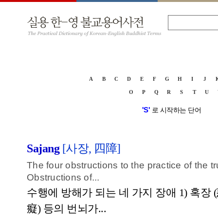
A
B
C
D
E
F
G
H
I
J
O
P
Q
R
S
T
U
'S'
로 시작하는 단어
Sajang
[사장, 四障]
The four obstructions to the practice of the t
Obstructions of...
수행에 방해가 되는 네 가지 장애 1) 혹장 (
癡) 등의 번뇌가...