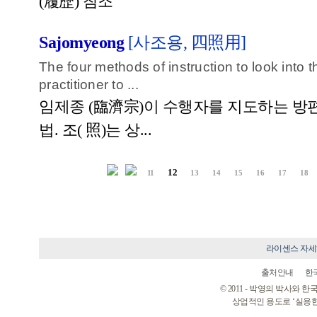
(履歷) 참조
Sajomyeong
[사조용, 四照用]
The four methods of instruction to look into t
practitioner to ...
임제종 (臨濟宗)이 수행자를 지도하는 방편
법. 조( 照)는 상...
12
11
13
14
15
16
17
18
라이센스 자
출처안내
한
© 2011 - 박영의 박사와
상업적인 용도로 ‘실용