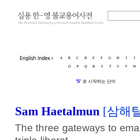
A
B
C
D
E
F
G
H
I
J
O
P
Q
R
S
T
U
V
W
'S'
로 시작하는 단어
Sam Haetalmun
[삼해탈
The three gateways to emanc