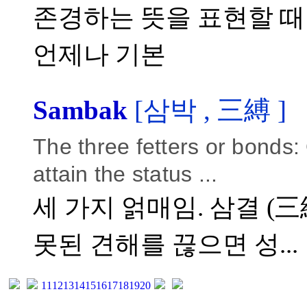
존경하는 뜻을 표현할 때 
언제나 기본
Sambak
[삼박 , 三縛 ]
The three fetters or bonds:
attain the status ...
세 가지 얽매임. 삼결 (三
못된 견해를 끊으면 성...
11
12
13
14
15
16
17
18
19
20