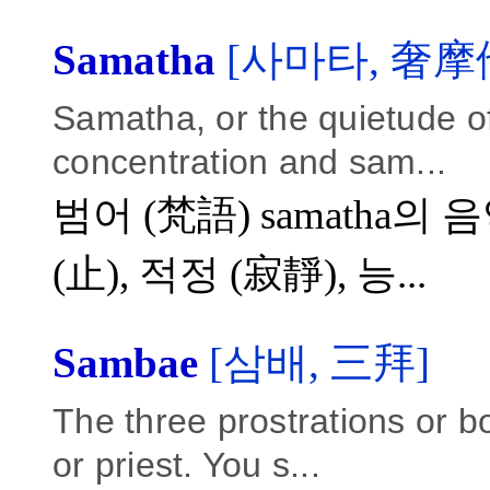
Samatha
[사마타, 奢摩
Samatha, or the quietude o
concentration and sam...
범어 (梵語) samatha의 
(止), 적정 (寂靜), 능...
Sambae
[삼배, 三拜]
The three prostrations or 
or priest. You s...