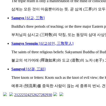
The triple realm is only a manifestation of the mind or consciou
삼계는 모든 것이 마음뿐이라는 뜻. 곧 삼계 (三界)가 모두
Samgyo
[삼교, 三敎]
Buddha's three periods of teaching; or the three major Eastern ph
부처님의 삼시교 (三時敎)의 약칭, 또는 동양의 삼대 사상인 유
Samgyo Seongin
[삼교성인, 三敎聖人]
The saints of three religious beliefs: Sakyamuni Buddha of Bud
불교의 석가여래 (釋迦如來)와 도교 (道敎)의 노자 (老子) 그
Samgyol
[삼결, 三結]
Three knots or fetters: Knots such as the knot of evil view; the k
예류과 (預流果)를 증득한 사람이 끊는 세 종류의 번뇌. 견결 (
21
22
23
24
25
26
27
28
29
30