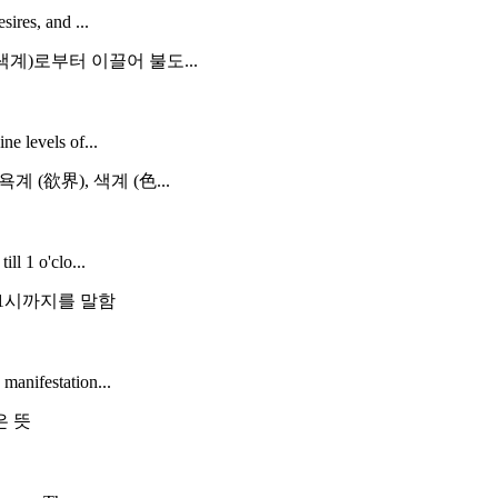
sires, and ...
계)로부터 이끌어 불도...
ne levels of...
(欲界), 색계 (色...
ll 1 o'clo...
 1시까지를 말함
manifestation...
은 뜻