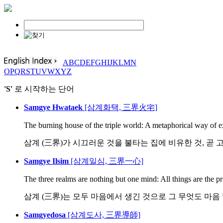
A
B
C
D
E
F
G
H
I
J
K
L
M
N
O
P
Q
R
S
T
U
V
W
X
Y
Z
'S'
로 시작하는 단어
Samgye Hwataek
[삼계화택, 三界火宅]
The burning house of the triple world: A metaphorical way of e
삼계 (三界)가 시끄러운 것을 불타는 집에 비유한 것, 곧 고
Samgye Ilsim
[삼계일심, 三界一心]
The three realms are nothing but one mind: All things are the pro
삼계 (三界)는 모두 마음에서 생긴 것으로 그 무엇도 마음
Samgyedosa
[삼계도사, 三界導師]