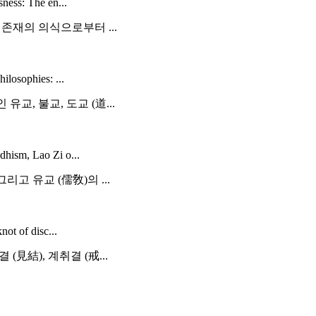
sness: The en...
 존재의 의식으로부터 ...
ilosophies: ...
교, 불교, 도교 (道...
dhism, Lao Zi o...
리고 유교 (儒敎)의 ...
not of disc...
見結), 계취결 (戒...