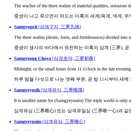
The teacher of the three realms of material qualities, sensuous de
중생이 나고 죽으면서 떠도는 미혹의 세계(욕계, 색계, 무색
Samgyeguji
[삼계구지, 三界九地]
The three realms (desire, form, and formlessness) divided into ni
중생이 생사의 바다에서 유전하는 미혹의 삼계 (三界), 곧 욕계 
Samgyeong Choya
[삼경초야, 三更初夜]
Midnight, or the small hours from 11 o'clock in the late evening ti
하루 밤을 다섯으로 나눈 셋째 부분. 곧 밤 11시부터 새벽
Samgyeyusik
[삼계유식, 三界唯識]
It is another name for (Samgyeyusim) The triple world is only a 
삼계유심 (三界唯心) 또는 삼계유일심 (三界唯一心)과 같
Samgyeyusim
[삼계유심, 三界唯心]