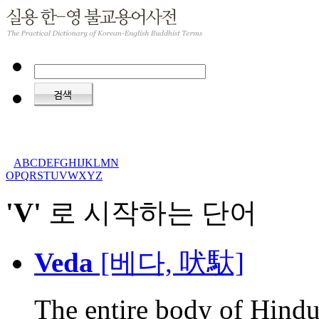
A
B
C
D
E
F
G
H
I
J
K
L
M
N
O
P
Q
R
S
T
U
V
W
X
Y
Z
'V'
로 시작하는 단어
Veda
[베다, 吠馱]
The entire body of Hindu