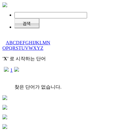
A
B
C
D
E
F
G
H
I
J
K
L
M
N
O
P
Q
R
S
T
U
V
W
X
Y
Z
'X'
로 시작하는 단어
1
찾은 단어가 없습니다.