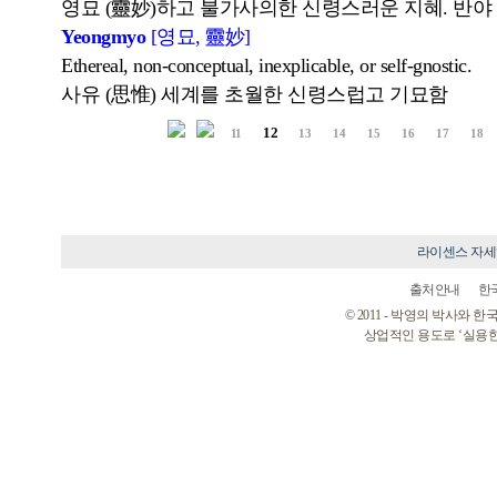
영묘 (靈妙)하고 불가사의한 신령스러운 지혜. 반야 
Yeongmyo
[영묘, 靈妙]
Ethereal, non-conceptual, inexplicable, or self-gnostic.
사유 (思惟) 세계를 초월한 신령스럽고 기묘함
12
11
13
14
15
16
17
18
라이센스 자
출처안내
한
© 2011 - 박영의 박사와
상업적인 용도로 ‘실용