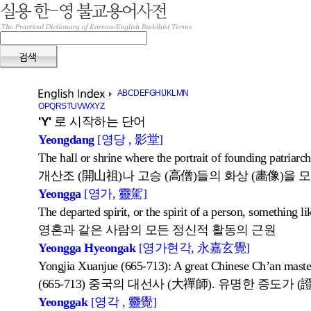
A
B
C
D
E
F
G
H
I
J
K
L
M
N
O
P
Q
R
S
T
U
V
W
X
Y
Z
'Y'
로 시작하는 단어
Yeongdang
[영당 , 影堂]
The hall or shrine where the portrait of founding patriarch 
개산조 (開山祖)나 고승 (高僧)들의 화상 (畵像)을 
Yeongga
[영가, 靈駕]
The departed spirit, or the spirit of a person, something li
영혼과 같은 사람의 모든 정신적 활동의 근원
Yeongga Hyeongak
[영가현각, 永嘉玄覺]
Yongjia Xuanjue (665-713): A great Chinese Ch’an master 
(665-713) 중국의 대선사 (大禪師). 유명한 증도가 
Yeonggak
[영각 , 靈覺]