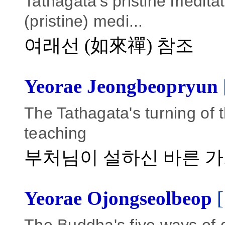
Tathagata's pristine medita
(pristine) medi...
여래선 (如來禪) 참조
Yeorae Jeongbeopryun
The Tathagata's turning of
teaching
부처님이 설하신 바른 
Yeorae Ojongseolbeop