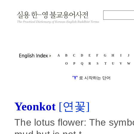
A
B
C
D
E
F
G
H
I
J
O
P
Q
R
S
T
U
V
W
'Y'
로 시작하는 단어
Yeonkot
[연꽃]
The lotus flower: The symb