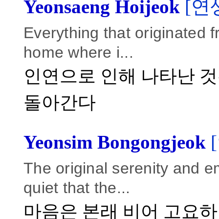
Yeonsaeng Hoijeok
[연
Everything that originated f
home where i...
인연으로 인해 나타난 것
돌아간다
Yeonsim Bongongjeok
The original serenity and e
quiet that the...
마음은 본래 비어 고요하