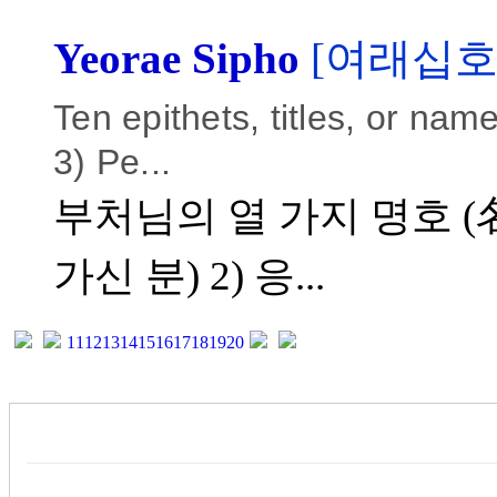
Yeorae Sipho
[여래십호
Ten epithets, titles, or nam
3) Pe...
부처님의 열 가지 명호 (名
가신 분) 2) 응...
11
12
13
14
15
16
17
18
19
20