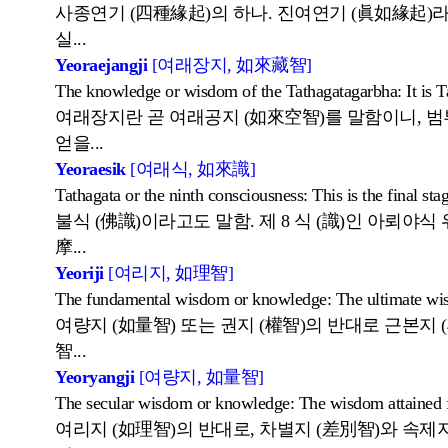
사종연기 (四種緣起)의 하나. 진여연기 (眞如緣起)
실...
Yeoraejangji
[여래장지, 如來藏智]
The knowledge or wisdom of the Tathagatagarbha: It is Ta
여래장지란 곧 여래공지 (如來空智)를 말함이니, 범부
얻을...
Yeoraesik
[여래식, 如來識]
Tathagata or the ninth consciousness: This is the final sta
불식 (佛識)이라고도 말함. 제 8 식 (識)인 아뢰야식 
摩...
Yeoriji
[여리지, 如理智]
The fundamental wisdom or knowledge: The ultimate wisdo
여량지 (如量智) 또는 권지 (權智)의 반대로 근본지 
智...
Yeoryangji
[여량지, 如量智]
The secular wisdom or knowledge: The wisdom attained f
여리지 (如理智)의 반대로, 차별지 (差別智)와 속제지