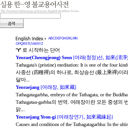
A
B
C
D
E
F
G
H
I
J
K
L
M
N
O
P
Q
R
S
T
U
V
W
X
Y
Z
'Y'
로 시작하는 단어
Yeorae(Cheongjeong) Seon
[여래(청정)선, 如來(淸淨
Tathagata's (pristine) meditation: It is one of the four kind
사종선 (四種禪)의 하나로, 최상승선 (最上乘禪)이
달마...
Yeoraejang
[여래장, 如來藏]
Tathagatagarbha, embryo of the Tathagata, or the Buddha-n
Tathagataa-garbha의 번역. 여래장이란 모든 중
맑...
Yeoraejang Yeon-gi
[여래장연기, 如來藏緣起]
Causes and conditions of the Tathagatagarbha: In the ultim