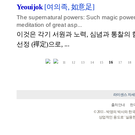
Yeouijok
[여의족, 如意足]
The supernatural powers: Such magic power
meditation of great asp...
이것은 각기 서원과 노력, 심념과 통찰의
선정 (禪定)으로, ...
16
11
12
13
14
15
17
18
라이센스 자
출처안내
한
© 2011 - 박영의 박사와
상업적인 용도로 ‘실용