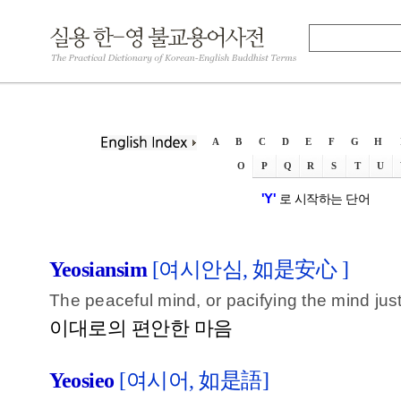
A
B
C
D
E
F
G
H
O
P
Q
R
S
T
U
'Y'
로 시작하는 단어
Yeosiansim
[여시안심, 如是安心 ]
The peaceful mind, or pacifying the mind just 
이대로의 편안한 마음
Yeosieo
[여시어, 如是語]