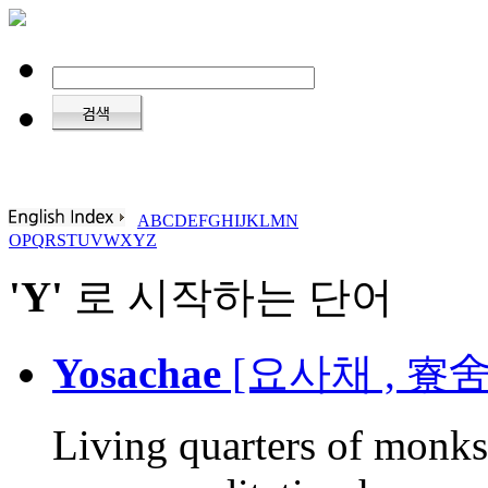
A
B
C
D
E
F
G
H
I
J
K
L
M
N
O
P
Q
R
S
T
U
V
W
X
Y
Z
'Y'
로 시작하는 단어
Yosachae
[요사채 , 寮舍
Living quarters of monks: 