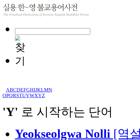
A
B
C
D
E
F
G
H
I
J
K
L
M
N
O
P
Q
R
S
T
U
V
W
X
Y
Z
'Y'
로 시작하는 단어
Yeokseolgwa Nolli
[역설