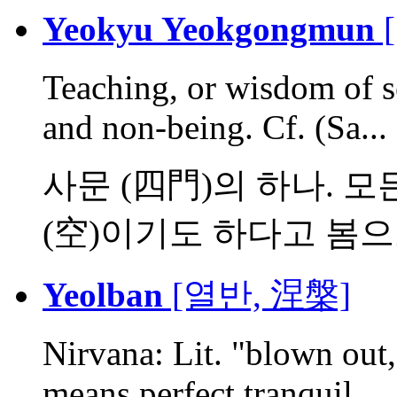
Yeokyu Yeokgongmun
Teaching, or wisdom of s
and non-being. Cf. (Sa...
사문 (四門)의 하나. 모
(空)이기도 하다고 봄으로
Yeolban
[열반, 涅槃]
Nirvana: Lit. "blown out,
means perfect tranquil...