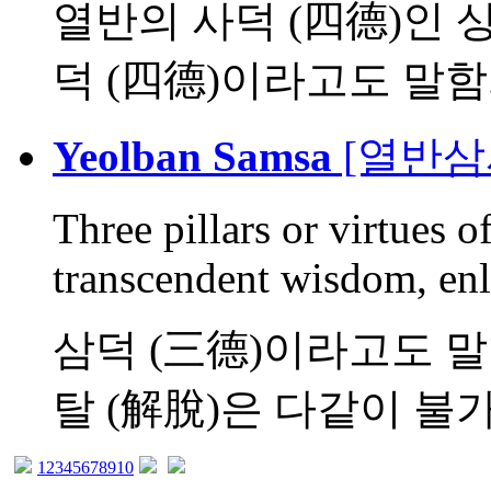
열반의 사덕 (四德)인 
덕 (四德)이라고도 말함. 
Yeolban Samsa
[열반삼
Three pillars or virtues 
transcendent wisdom, enl
삼덕 (三德)이라고도 말함.
탈 (解脫)은 다같이 불가.
1
2
3
4
5
6
7
8
9
10