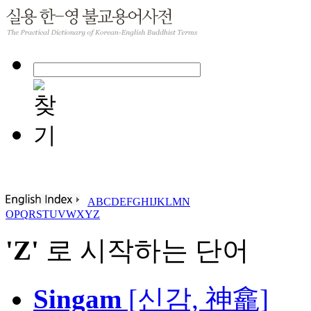
A
B
C
D
E
F
G
H
I
J
K
L
M
N
O
P
Q
R
S
T
U
V
W
X
Y
Z
'Z'
로 시작하는 단어
Singam
[신감, 神龕]