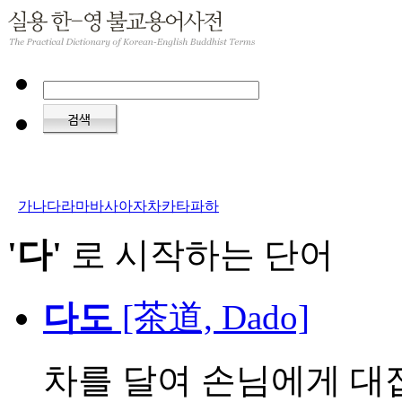
가
나
다
라
마
바
사
아
자
차
카
타
파
하
'다'
로 시작하는 단어
다도
[茶道, Dado]
차를 달여 손님에게 대