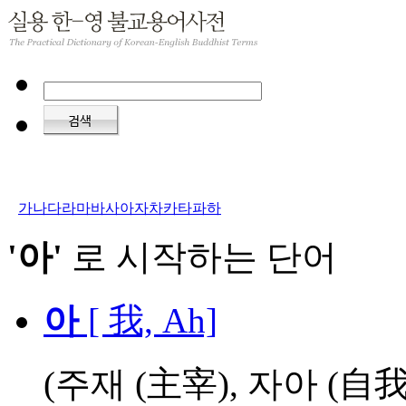
가
나
다
라
마
바
사
아
자
차
카
타
파
하
'아'
로 시작하는 단어
아
[ 我, Ah]
(주재 (主宰), 자아 (自