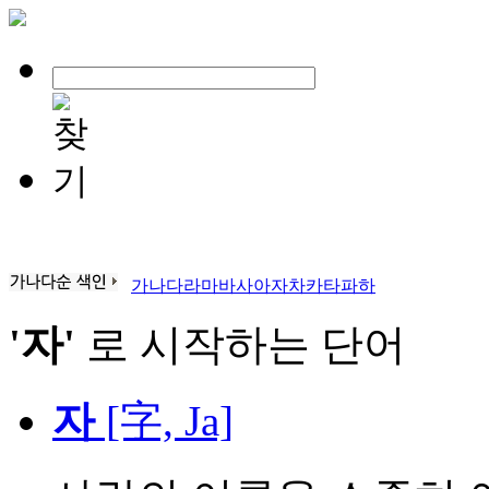
가
나
다
라
마
바
사
아
자
차
카
타
파
하
'자'
로 시작하는 단어
자
[字, Ja]