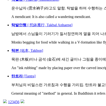
운수납자 (雲水衲子)라고도 말함. 탁발을 하며 수행하는 
A mendicant: It is also called a wandering mendicant.
탁발안행
[ 托鉢雁行, Takbal Anhaeng]
남방에서 스님들이 기러기가 질서정연하게 열을 지어 나르
Monks begging for food while walking in a V-formation like fly
탁본
[拓本, Takbon]
목판 (木板)이나 금석 (金石)에 새긴 글이나 그림을 종이
An "ink rubbing" made by placing paper over the carved inscrip
탄트라
[Tantra]
부처님의 비밀스런 가르침과 수행을 가리킴. 탄트라 불교
General meaning of "method" in general. In Buddhism it refers to
1
2
3
4
5
6