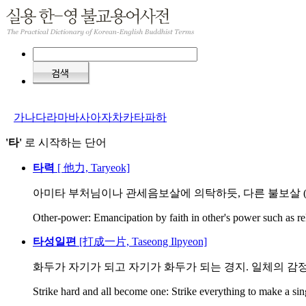
가
나
다
라
마
바
사
아
자
차
카
타
파
하
'타'
로 시작하는 단어
타력
[ 他力, Taryeok]
아미타 부처님이나 관세음보살에 의탁하듯, 다른 불보살 (佛
Other-power: Emancipation by faith in other's power such as re
타성일편
[打成一片, Taseong Ilpyeon]
화두가 자기가 되고 자기가 화두가 되는 경지. 일체의 감정과
Strike hard and all become one: Strike everything to make a sing