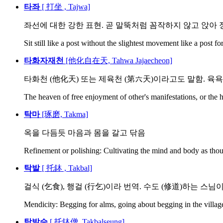
타좌
[ 打坐 , Tajwa]
좌선에 대한 강한 표현. 곧 말뚝처럼 꼼작하지 않고 앉아
Sit still like a post without the slightest movement like a post for
타화자재천
[他化自在天, Tahwa Jajaecheon]
타화천 (他化天) 또는 제육천 (第六天)이라고도 말함. 육욕천
The heaven of free enjoyment of other's manifestations, or the h
탁마
[琢磨, Takma]
옥을 다듬듯 마음과 몸을 갈고 닦음
Refinement or polishing: Cultivating the mind and body as thoug
탁발
[ 托鉢 , Takbal]
걸식 (乞食), 행걸 (行乞)이라 번역. 수도 (修道)하는 스님이 
Mendicity: Begging for alms, going about begging in the village,
탁발승
[ 托鉢僧, Takbalseung]