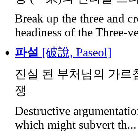
Break up the three and cr
headiness of the Three-ve
파설
[破說, Paseol]
진실 된 부처님의 가르
쟁
Destructive argumentatio
which might subvert th...