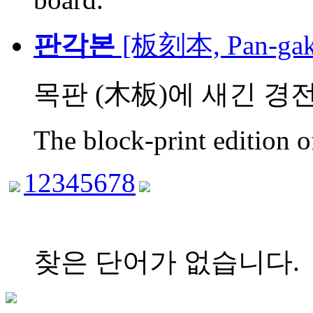
판각본
[板刻本, Pan-gak
목판 (木板)에 새긴 경전
The block-print edition of
1
2
3
4
5
6
7
8
찾은 단어가 없습니다.