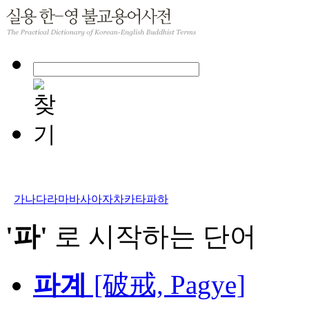
가
나
다
라
마
바
사
아
자
차
카
타
파
하
'파'
로 시작하는 단어
파계
[破戒, Pagye]