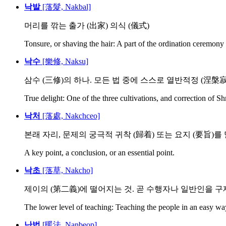
낙발
[落髮, Nakbal]
머리를 깎는 출가 (出家) 의식 (儀式)
Tonsure, or shaving the hair: A part of the ordination ceremony of
낙수
[樂修, Naksu]
삼수 (三修)의 하나. 모든 법 중에 스스로 열반적정 (涅槃寂靜
True delight: One of the three cultivations, and correction of Sh
낙처
[落處, Nakchceo]
본래 자리, 문제의 궁극적 귀착 (歸着) 또는 요지 (要旨)를
A key point, a conclusion, or an essential point.
낙초
[落草, Nakcho]
제이의 (第二義)에 떨어지는 것. 곧 수행자나 일반인을 구제
The lower level of teaching: Teaching the people in an easy way 
난법
[暖法, Nanbeop]