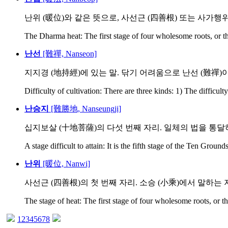
난위 (暖位)와 같은 뜻으로, 사선근 (四善根) 또는 사가행위 
The Dharma heat: The first stage of four wholesome roots, or th
난선
[難禪, Nanseon]
지지경 (地持經)에 있는 말. 닦기 어려움으로 난선 (難禪)이라
Difficulty of cultivation: There are three kinds: 1) The difficulty
난승지
[難勝地, Nanseungji]
십지보살 (十地菩薩)의 다섯 번째 자리. 일체의 법을 통달하
A stage difficult to attain: It is the fifth stage of the Ten Ground
난위
[暖位, Nanwi]
사선근 (四善根)의 첫 번째 자리. 소승 (小乘)에서 말하는 
The stage of heat: The first stage of four wholesome roots, or th
1
2
3
4
5
6
7
8