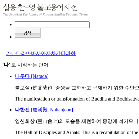
가
나
다
라
마
바
사
아
자
차
카
타
파
하
'나'
로 시작하는 단어
나투다
[Natuda]
불보살 (佛菩薩)이 중생을 교화하고 구제하기 위한 수단으로
The manifestation or transformation of Buddha and Bodhisattva 
나한전
[羅漢殿, Nahanjeon]
영산회상 (靈山會上)의 모습을 재현하여 중앙에 석가모니 부
The Hall of Disciples and Arhats: This is a recapitulation of th