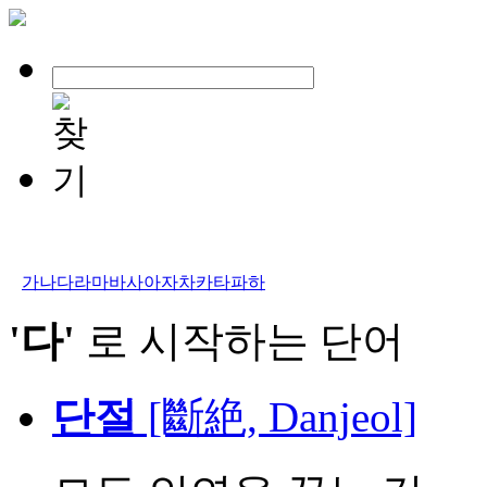
가
나
다
라
마
바
사
아
자
차
카
타
파
하
'다'
로 시작하는 단어
단절
[斷絶, Danjeol]