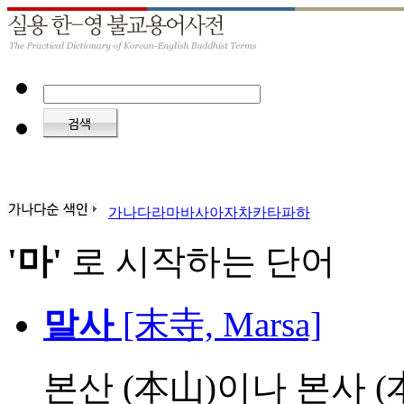
가
나
다
라
마
바
사
아
자
차
카
타
파
하
'마'
로 시작하는 단어
말사
[末寺, Marsa]
본산 (本山)이나 본사 