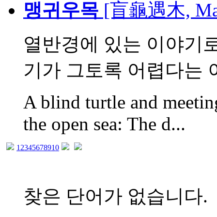
맹귀우목
[盲龜遇木, Mae
열반경에 있는 이야기로
기가 그토록 어렵다는 이
A blind turtle and meetin
the open sea: The d...
1
2
3
4
5
6
7
8
9
10
찾은 단어가 없습니다.