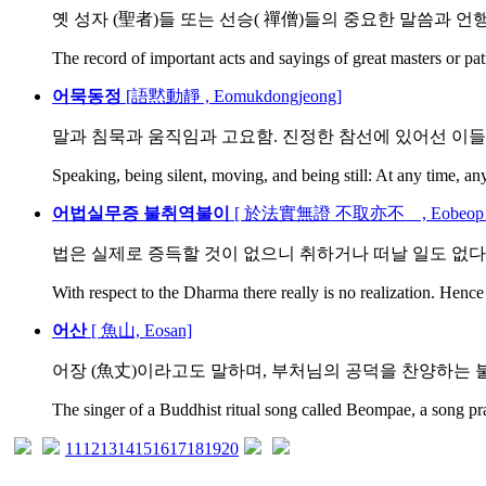
옛 성자 (聖者)들 또는 선승( 禪僧)들의 중요한 말씀과 언행을
The record of important acts and sayings of great masters or patr
어묵동정
[語黙動靜 , Eomukdongjeong]
말과 침묵과 움직임과 고요함. 진정한 참선에 있어선 이들 
Speaking, being silent, moving, and being still: At any time, any
어법실무증 불취역불이
[ 於法實無證 不取亦不離, Eobeop Silmu
법은 실제로 증득할 것이 없으니 취하거나 떠날 일도 없다
With respect to the Dharma there really is no realization. Hence t
어산
[ 魚山, Eosan]
어장 (魚丈)이라고도 말하며, 부처님의 공덕을 찬양하는 불교
The singer of a Buddhist ritual song called Beompae, a song pra
11
12
13
14
15
16
17
18
19
20