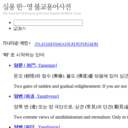
가
나
다
라
마
바
사
아
자
차
카
타
파
하
'아'
로 시작하는 단어
양문
[ 兩門, Yangmun]
돈오 (頓悟)와 점수 (漸修). 불도 (佛道)를 닦음에 있어 상근기
Two gates of sudden and gradual enlightenment: If you are not
양변
[兩邊, Yangbyeon]
양쪽 변 (邊) 또는 양 극단으로, 상견 (常見)과 단견( 斷見)을
Two extreme views of annihilationism and eternalism: Only in t
양변
[兩辯 , Yangbyeon]