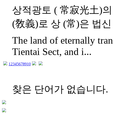
상적광토 ( 常寂光土)의
(敎義)로 상 (常)은 법신 (
The land of eternally tran
Tientai Sect, and i...
1
2
3
4
5
6
7
8
9
10
찾은 단어가 없습니다.