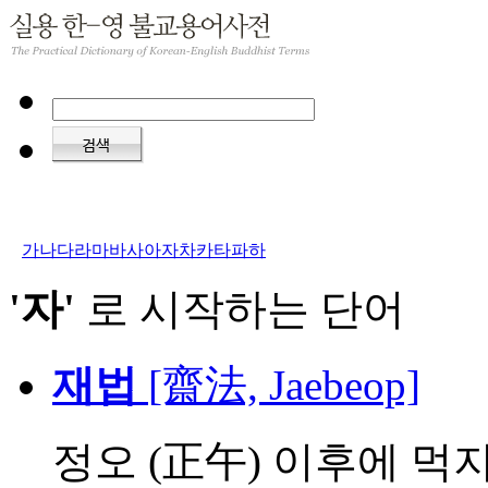
가
나
다
라
마
바
사
아
자
차
카
타
파
하
'자'
로 시작하는 단어
재법
[齋法, Jaebeop]
정오 (正午) 이후에 먹