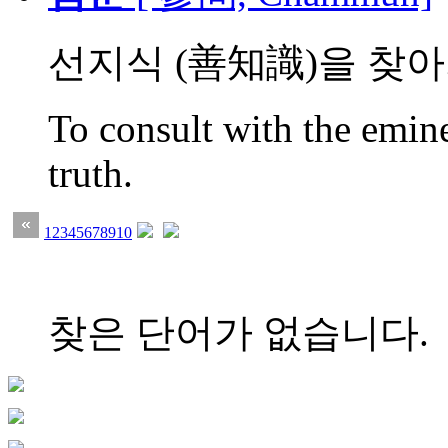
선지식 (善知識)을 찾아가
To consult with the emin
truth.
1
2
3
4
5
6
7
8
9
10
찾은 단어가 없습니다.