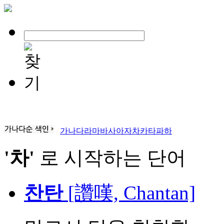
가
나
다
라
마
바
사
아
자
차
카
타
파
하
'차'
로 시작하는 단어
찬탄
[讚嘆, Chantan]