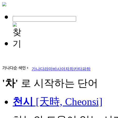
가
나
다
라
마
바
사
아
자
차
카
타
파
하
'차'
로 시작하는 단어
천시
[天時, Cheonsi]