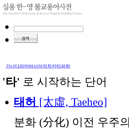
가
나
다
라
마
바
사
아
자
차
카
타
파
하
'타'
로 시작하는 단어
태허
[太虛, Taeheo]
분화 (分化) 이전 우주