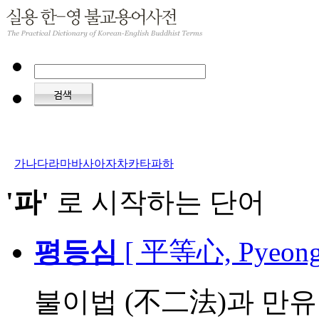
가
나
다
라
마
바
사
아
자
차
카
타
파
하
'파'
로 시작하는 단어
평등심
[ 平等心, Pyeong
불이법 (不二法)과 만유