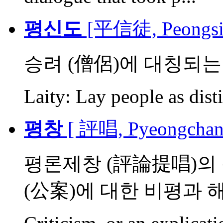
평신도
[平信徒, Peongsi
승려 (僧侶)에 대칭되
Laity: Lay people as dis
평창
[ 評唱, Pyeongchan
평론제창 (評論提唱)의 
(公案)에 대한 비평과 해설