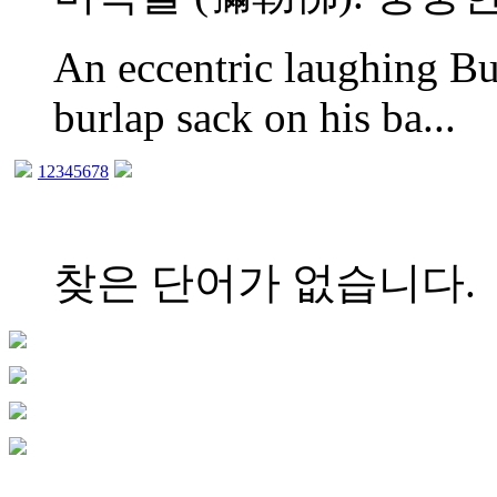
An eccentric laughing Bu
burlap sack on his ba...
1
2
3
4
5
6
7
8
찾은 단어가 없습니다.