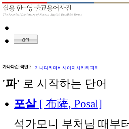
가
나
다
라
마
바
사
아
자
차
카
타
파
하
'파'
로 시작하는 단어
포살
[ 布薩, Posal]
석가모니 부처님 때부터 