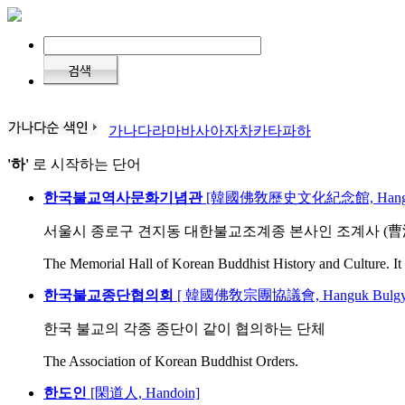
가
나
다
라
마
바
사
아
자
차
카
타
파
하
'하'
로 시작하는 단어
한국불교역사문화기념관
[韓國佛敎歷史文化紀念館, Hangukbul
서울시 종로구 견지동 대한불교조계종 본사인 조계사 (曹
The Memorial Hall of Korean Buddhist History and Culture. It i
한국불교종단협의회
[ 韓國佛敎宗團協議會, Hanguk Bulgyojo
한국 불교의 각종 종단이 같이 협의하는 단체
The Association of Korean Buddhist Orders.
한도인
[閑道人, Handoin]