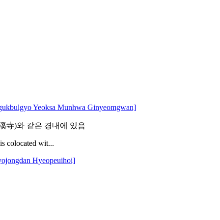
gyo Yeoksa Munhwa Ginyeomgwan]
溪寺)와 같은 경내에 있음
s colocated wit...
ngdan Hyeopeuihoi]