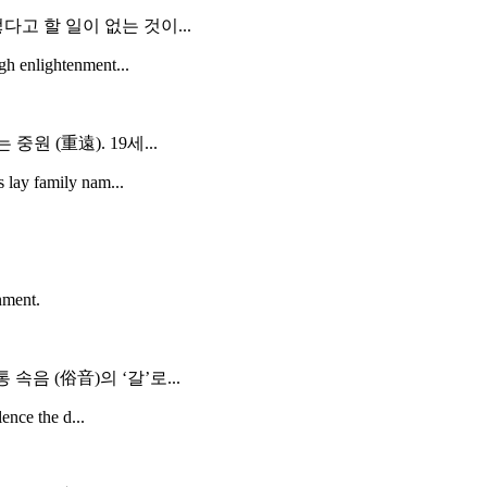
고 할 일이 없는 것이...
gh enlightenment...
 중원 (重遠). 19세...
 lay family nam...
nment.
음 (俗音)의 ‘갈’로...
ence the d...