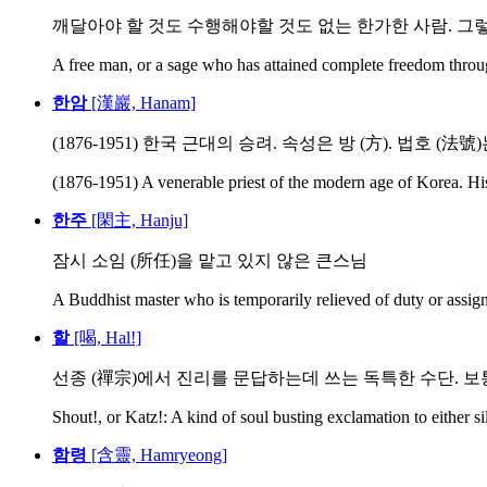
깨달아야 할 것도 수행해야할 것도 없는 한가한 사람. 그렇다
A free man, or a sage who has attained complete freedom throu
한암
[漢巖, Hanam]
(1876-1951) 한국 근대의 승려. 속성은 방 (方). 법호 (法號)는
(1876-1951) A venerable priest of the modern age of Korea. His
한주
[閑主, Hanju]
잠시 소임 (所任)을 맡고 있지 않은 큰스님
A Buddhist master who is temporarily relieved of duty or assig
할
[喝, Hal!]
선종 (禪宗)에서 진리를 문답하는데 쓰는 독특한 수단. 보통 속
Shout!, or Katz!: A kind of soul busting exclamation to either sil
함령
[含靈, Hamryeong]