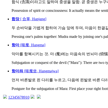
함식 (含識)이라고도 말하며 중생을 말함. 곧 중생은 누구나 
Possession of spirit or consciousness: It actually means the sent
합장
[ 合掌, Hapjang]
두 손바닥을 가볍게 합하여 가슴 앞에 두며, 마음이 한결같음
Pressing one's palms together: Mudra made by joining one's pal
항마
[降魔, Hangma]
악마를 항복시키는 것. 마 (魔)에는 마음속의 번뇌마 (煩惱魔)
Subjugation or conquest of the devil ("Mara"): There are two typ
항마좌
[降魔坐, Hangmajwa]
먼저 바른발로 왼 다리를 누르고, 다음에 왼발로 바른 다
Postgure for the subjugation of Mara: First place your right foot 
1
2
3
4
5
6
7
8
9
10