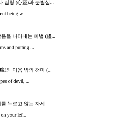
심령 (心靈)과 분별심...
ient being w...
을 나타내는 예법 (禮...
ms and putting ...
와 마음 밖의 천마 (...
es of devil, ...
리를 누르고 앉는 자세
on your lef...