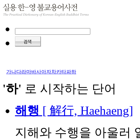
가
나
다
라
마
바
사
아
자
차
카
타
파
하
'하'
로 시작하는 단어
해행
[ 解行, Haehaeng]
지해와 수행을 아울러 