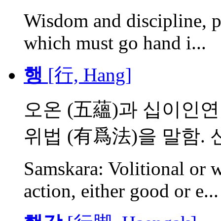
Wisdom and discipline, pr
which must go hand i...
행
[行, Hang]
오온 (五蘊)과 십이인연
위법 (有爲法)을 말함. 신
Samskara: Volitional or w
action, either good or e...