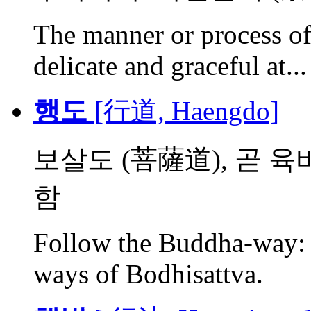
The manner or process of 
delicate and graceful at...
행도
[行道, Haengdo]
보살도 (菩薩道), 곧 
함
Follow the Buddha-way: P
ways of Bodhisattva.