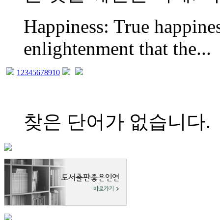
Happiness: True happiness
enlightenment that the...
1
2
3
4
5
6
7
8
9
10
찾은 단어가 없습니다.