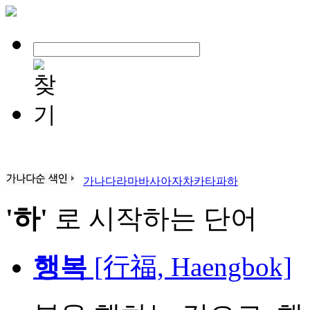
가
나
다
라
마
바
사
아
자
차
카
타
파
하
'하'
로 시작하는 단어
행복
[行福, Haengbok]