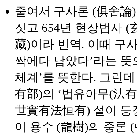
줄여서 구사론 (俱舍論)
짓고 654년 현장법사 
藏)이라 번역. 이때 구사
짝에다 담았다’라는 뜻으
체계’를 뜻한다. 그런
有部)의 ‘법유아무(法有
世實有法恒有) 설이 등
이 용수 (龍樹)의 중론