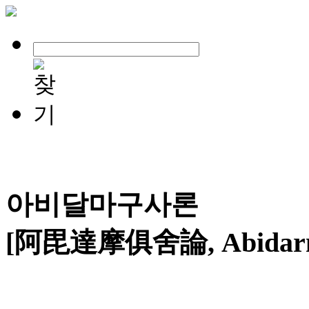
아비달마구사론
[阿毘達摩俱舍論, Abidarma